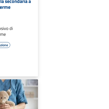
la secondaria a
Terme
sivo di
rme
azione