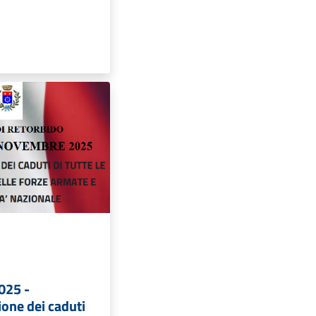
025 -
ne dei caduti