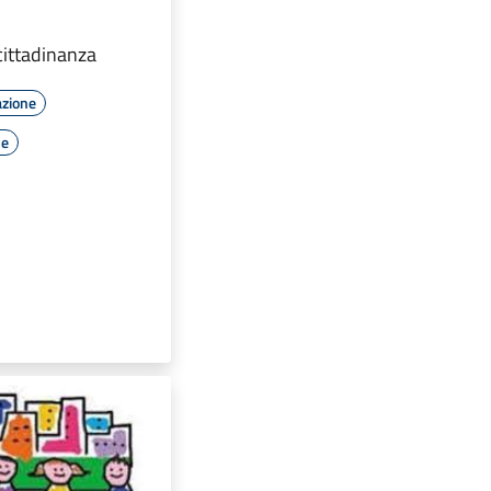
 cittadinanza
azione
le