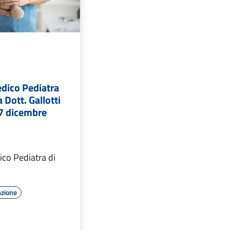
dico Pediatra
a Dott. Gallotti
07 dicembre
co Pediatra di
azione