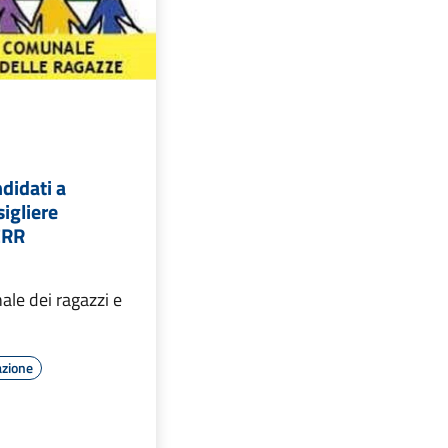
ndidati a
igliere
CRR
le dei ragazzi e
azione