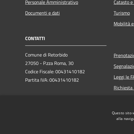
Personale Amministrativo
Catasto e
Documenti e dati
Turismo
Mobilità e
CONTATTI
Comune di Retorbido
Prenotaz
27050 - P.zza Roma, 30
Segnalazi
Codice Fiscale: 00431410182
Leggi le 
Partita IVA: 00431410182
Richiesta
PEC:
comune.retorbido@pec.regione.lombardia.it
Questo sito 
Centralino (+39) 0383 374502
alla navig