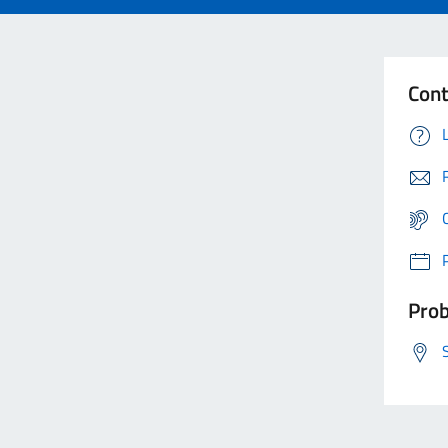
Cont
Prob