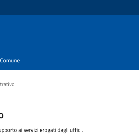
il Comune
trativo
o
orto ai servizi erogati dagli uffici.