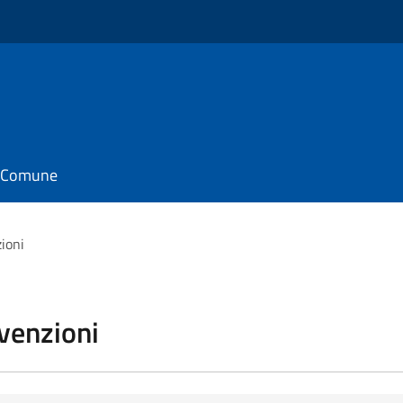
il Comune
zioni
vvenzioni