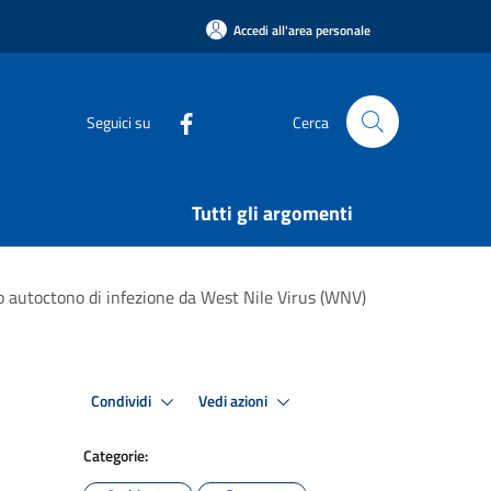
Accedi all'area personale
Seguici su
Cerca
Tutti gli argomenti
so autoctono di infezione da West Nile Virus (WNV)
Condividi
Vedi azioni
Categorie: