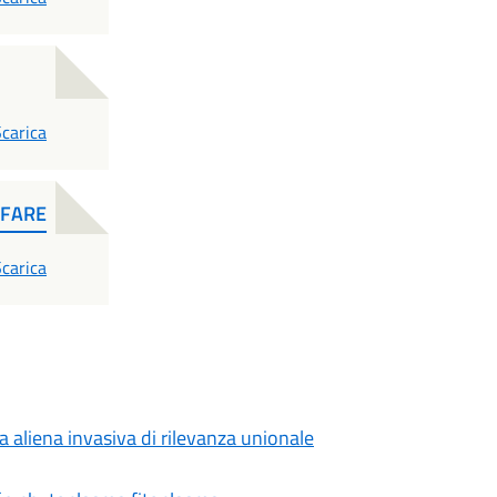
PDF
carica
 FARE
PDF
carica
a aliena invasiva di rilevanza unionale