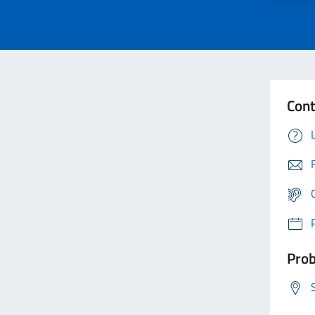
Cont
Prob