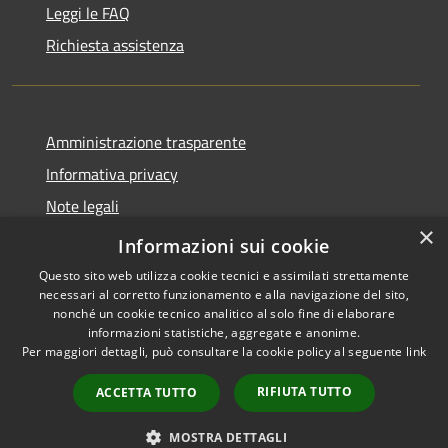
Leggi le FAQ
Richiesta assistenza
Amministrazione trasparente
Informativa privacy
Note legali
×
Dichiarazione di accessibilità
Informazioni sui cookie
Questo sito web utilizza cookie tecnici e assimilati strettamente
necessari al corretto funzionamento e alla navigazione del sito,
nonché un cookie tecnico analitico al solo fine di elaborare
informazioni statistiche, aggregate e anonime.
RSS
Copyright © 2026 • Comune di
Per maggiori dettagli, può consultare la cookie policy al seguente
link
Accessibilità
Retorbido • Powered by
Privacy
Municipium
Accesso
•
RIFIUTA TUTTO
ACCETTA TUTTO
Cookie
redazione
Mappa del sito
MOSTRA DETTAGLI