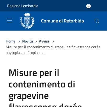
Salta al contenuto principale
Regione Lombardia
Comune di Retorbido
Home
>
Novità
>
Avvisi
>
Misure per il contenimento di grapevine flavescence dorée
phytoplasma fitoplasma
Misure per il
contenimento di
grapevine
flavescence dorée