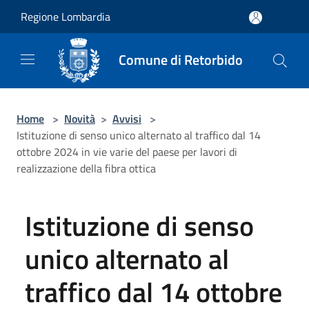
Salta al contenuto principale
Regione Lombardia
Comune di Retorbido
Home
>
Novità
>
Avvisi
>
Istituzione di senso unico alternato al traffico dal 14
ottobre 2024 in vie varie del paese per lavori di
realizzazione della fibra ottica
Istituzione di senso
unico alternato al
traffico dal 14 ottobre