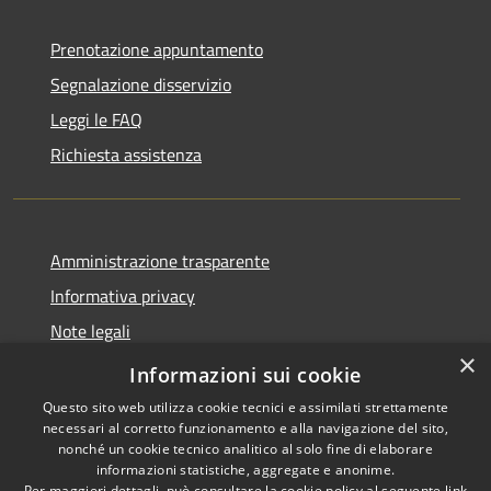
Prenotazione appuntamento
Segnalazione disservizio
Leggi le FAQ
Richiesta assistenza
Amministrazione trasparente
Informativa privacy
Note legali
×
Dichiarazione di accessibilità
Informazioni sui cookie
Questo sito web utilizza cookie tecnici e assimilati strettamente
necessari al corretto funzionamento e alla navigazione del sito,
nonché un cookie tecnico analitico al solo fine di elaborare
informazioni statistiche, aggregate e anonime.
RSS
Copyright © 2026 • Comune di
Per maggiori dettagli, può consultare la cookie policy al seguente
link