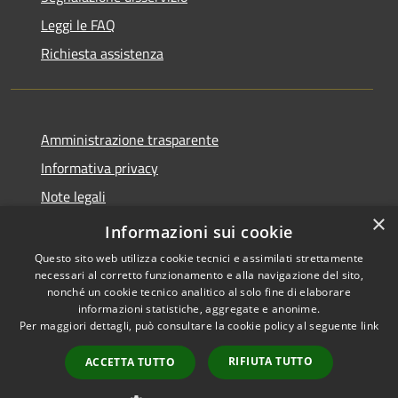
Leggi le FAQ
Richiesta assistenza
Amministrazione trasparente
Informativa privacy
Note legali
×
Dichiarazione di accessibilità
Informazioni sui cookie
Questo sito web utilizza cookie tecnici e assimilati strettamente
necessari al corretto funzionamento e alla navigazione del sito,
nonché un cookie tecnico analitico al solo fine di elaborare
informazioni statistiche, aggregate e anonime.
RSS
Copyright © 2026 • Comune di
Per maggiori dettagli, può consultare la cookie policy al seguente
link
Accessibilità
Retorbido • Powered by
Privacy
Municipium
Accesso
•
RIFIUTA TUTTO
ACCETTA TUTTO
Cookie
redazione