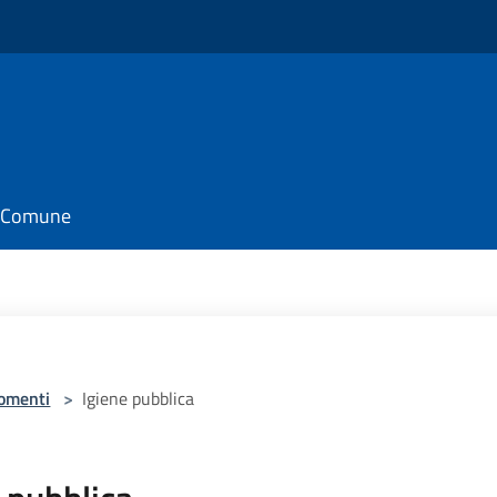
il Comune
omenti
>
Igiene pubblica