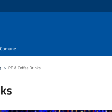
il Comune
o
>
RE & Coffee Drinks
nks