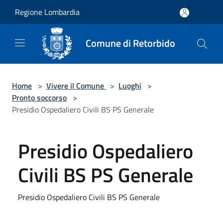
Salta al contenuto principale
Regione Lombardia
Comune di Retorbido
Home
>
Vivere il Comune
>
Luoghi
>
Pronto soccorso
>
Presidio Ospedaliero Civili BS PS Generale
Presidio Ospedaliero
Civili BS PS Generale
Presidio Ospedaliero Civili BS PS Generale