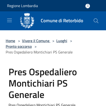
Salta al contenuto principale
Regione Lombardia
Comune di Retorbido
Home
>
Vivere il Comune
>
Luoghi
>
Pronto soccorso
>
Pres Ospedaliero Montichiari PS Generale
Pres Ospedaliero
Montichiari PS
Generale
Pres Ospedaliero Montichiari PS Generale