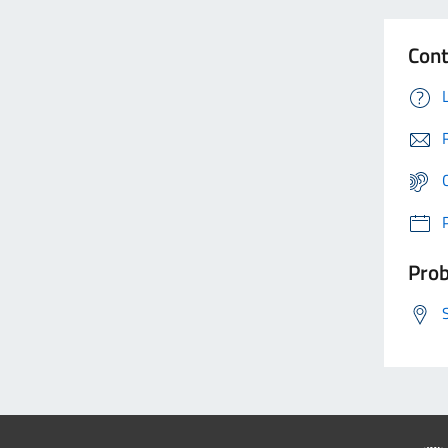
Cont
Prob