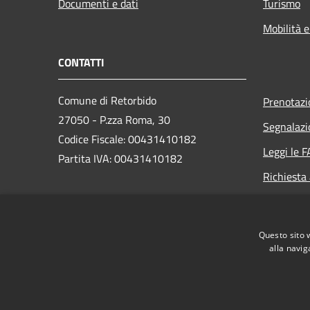
Documenti e dati
Turismo
Mobilità e
CONTATTI
Comune di Retorbido
Prenotaz
27050 - P.zza Roma, 30
Segnalazi
Codice Fiscale: 00431410182
Leggi le 
Partita IVA: 00431410182
Richiesta
PEC:
comune.retorbido@pec.regione.lombardia.it
Questo sito 
Centralino (+39) 0383 374502
alla navig