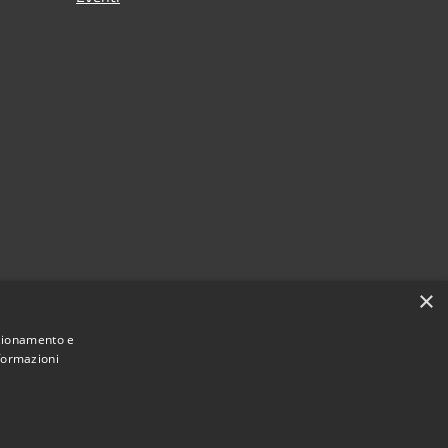
×
nzionamento e
nformazioni