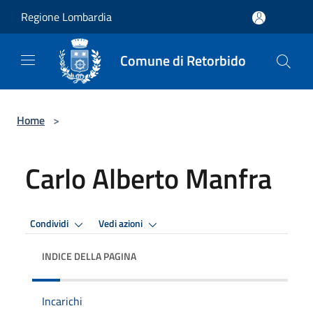
Salta al contenuto principale
Regione Lombardia
Comune di Retorbido
Home
>
Carlo Alberto Manfra
Condividi
Vedi azioni
INDICE DELLA PAGINA
Incarichi