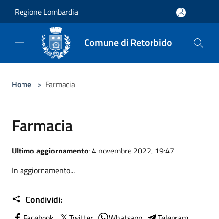
Salta al contenuto principale
Regione Lombardia
Comune di Retorbido
Home
>
Farmacia
Farmacia
Ultimo aggiornamento
: 4 novembre 2022, 19:47
In aggiornamento...
Condividi:
Facebook
Twitter
Whatsapp
Telegram