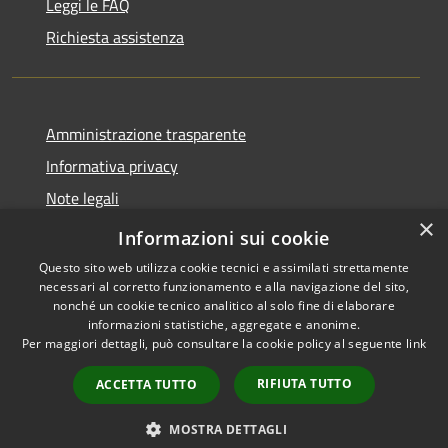
Leggi le FAQ
Richiesta assistenza
Amministrazione trasparente
Informativa privacy
Note legali
×
Dichiarazione di accessibilità
Informazioni sui cookie
Questo sito web utilizza cookie tecnici e assimilati strettamente
necessari al corretto funzionamento e alla navigazione del sito,
nonché un cookie tecnico analitico al solo fine di elaborare
informazioni statistiche, aggregate e anonime.
RSS
Copyright © 2026 • Comune di
Per maggiori dettagli, può consultare la cookie policy al seguente
link
Accessibilità
Retorbido • Powered by
Privacy
Municipium
Accesso
•
RIFIUTA TUTTO
ACCETTA TUTTO
Cookie
redazione
Mappa del sito
MOSTRA DETTAGLI