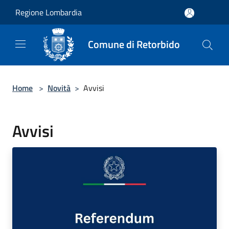
Salta al contenuto principale
Regione Lombardia
Comune di Retorbido
Home
>
Novità
>
Avvisi
Avvisi