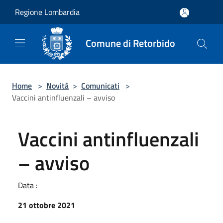
Salta al contenuto principale
Regione Lombardia
Comune di Retorbido
Home
>
Novità
>
Comunicati
>
Vaccini antinfluenzali – avviso
Vaccini antinfluenzali
– avviso
Data :
21 ottobre 2021