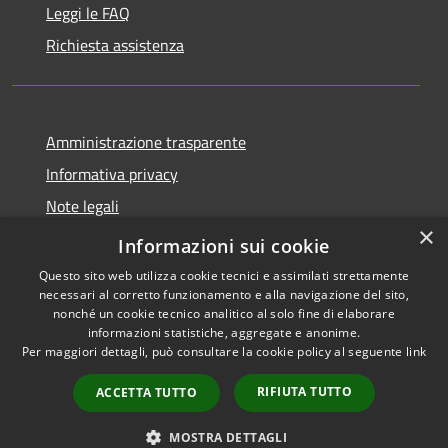
Leggi le FAQ
Richiesta assistenza
Amministrazione trasparente
Informativa privacy
Note legali
×
Dichiarazione di accessibilità
Informazioni sui cookie
Questo sito web utilizza cookie tecnici e assimilati strettamente
necessari al corretto funzionamento e alla navigazione del sito,
nonché un cookie tecnico analitico al solo fine di elaborare
informazioni statistiche, aggregate e anonime.
RSS
Copyright © 2026 • Comune di
Per maggiori dettagli, può consultare la cookie policy al seguente
link
Accessibilità
Retorbido • Powered by
Privacy
Municipium
Accesso
•
RIFIUTA TUTTO
ACCETTA TUTTO
Cookie
redazione
Mappa del sito
MOSTRA DETTAGLI