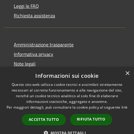
Leggi le FAQ
Richiesta assistenza
Amministrazione trasparente
Informativa privacy
Note legali
×
Dichiarazione di accessibilità
Informazioni sui cookie
Questo sito web utilizza cookie tecnici e assimilati strettamente
necessari al corretto funzionamento e alla navigazione del sito,
nonché un cookie tecnico analitico al solo fine di elaborare
informazioni statistiche, aggregate e anonime.
RSS
Copyright © 2026 • Comune di
Per maggiori dettagli, può consultare la cookie policy al seguente
link
Accessibilità
Retorbido • Powered by
Privacy
Municipium
Accesso
•
RIFIUTA TUTTO
ACCETTA TUTTO
Cookie
redazione
Mappa del sito
MOSTRA DETTAGLI