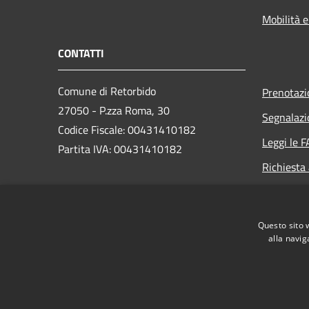
Mobilità e
CONTATTI
Comune di Retorbido
Prenotaz
27050 - P.zza Roma, 30
Segnalazi
Codice Fiscale: 00431410182
Leggi le 
Partita IVA: 00431410182
Richiesta
PEC:
comune.retorbido@pec.regione.lombardia.it
Questo sito 
Centralino (+39) 0383 374502
alla navig