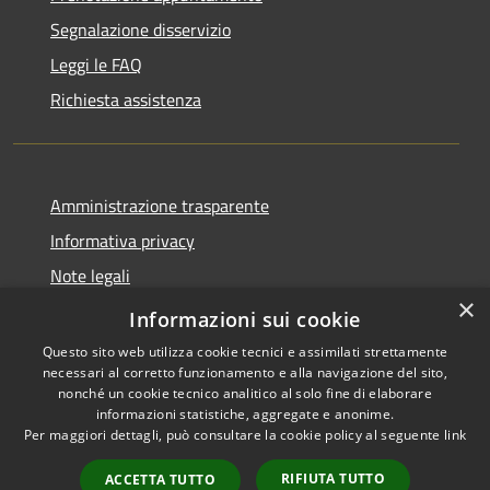
Segnalazione disservizio
Leggi le FAQ
Richiesta assistenza
Amministrazione trasparente
Informativa privacy
Note legali
×
Dichiarazione di accessibilità
Informazioni sui cookie
Questo sito web utilizza cookie tecnici e assimilati strettamente
necessari al corretto funzionamento e alla navigazione del sito,
nonché un cookie tecnico analitico al solo fine di elaborare
informazioni statistiche, aggregate e anonime.
RSS
Copyright © 2026 • Comune di
Per maggiori dettagli, può consultare la cookie policy al seguente
link
Accessibilità
Retorbido • Powered by
Privacy
Municipium
Accesso
•
RIFIUTA TUTTO
ACCETTA TUTTO