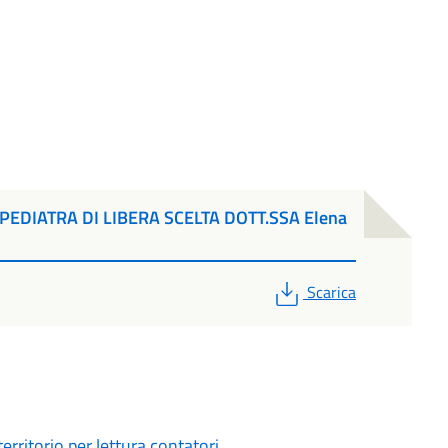
PEDIATRA DI LIBERA SCELTA DOTT.SSA Elena
PDF
Scarica
rritorio per lettura contatori