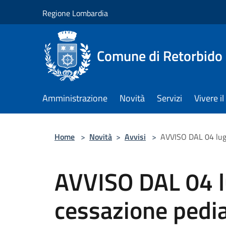
Salta al contenuto principale
Regione Lombardia
Comune di Retorbido
Amministrazione
Novità
Servizi
Vivere 
Home
>
Novità
>
Avvisi
>
AVVISO DAL 04 lugl
AVVISO DAL 04 l
cessazione pediat