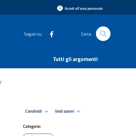
Accedi all'area personale
Seguici su
Cerca
Tutti gli argomenti
’
Condividi
Vedi azioni
Categorie: