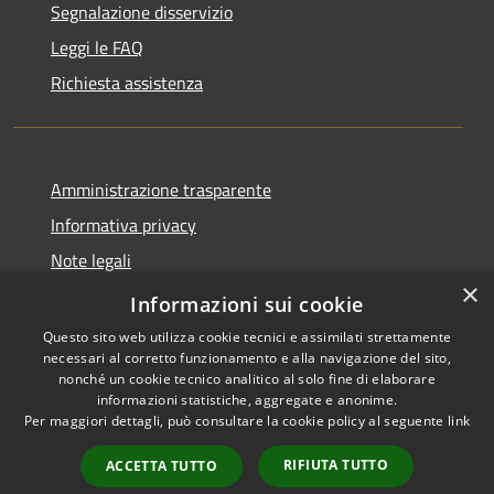
Segnalazione disservizio
Leggi le FAQ
Richiesta assistenza
Amministrazione trasparente
Informativa privacy
Note legali
×
Dichiarazione di accessibilità
Informazioni sui cookie
Questo sito web utilizza cookie tecnici e assimilati strettamente
necessari al corretto funzionamento e alla navigazione del sito,
nonché un cookie tecnico analitico al solo fine di elaborare
informazioni statistiche, aggregate e anonime.
RSS
Copyright © 2026 • Comune di
Per maggiori dettagli, può consultare la cookie policy al seguente
link
Accessibilità
Retorbido • Powered by
Privacy
Municipium
Accesso
•
RIFIUTA TUTTO
ACCETTA TUTTO
Cookie
redazione