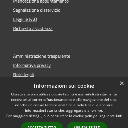
Prenotazione appuntamento
Segnalazione disservizio
Leggi le FAQ
Richiesta assistenza
Amministrazione trasparente
Informativa privacy
Note legali
×
Dichiarazione di accessibilità
Informazioni sui cookie
Questo sito web utilizza cookie tecnici e assimilati strettamente
necessari al corretto funzionamento e alla navigazione del sito,
nonché un cookie tecnico analitico al solo fine di elaborare
informazioni statistiche, aggregate e anonime.
RSS
Copyright © 2026 • Comune di
Per maggiori dettagli, può consultare la cookie policy al seguente
link
Accessibilità
Retorbido • Powered by
Privacy
Municipium
Accesso
•
RIFIUTA TUTTO
ACCETTA TUTTO