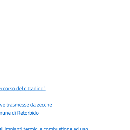
ercorso del cittadino”
tive trasmesse da zecche
omune di Retorbido
li impianti termici a combustione ad uso