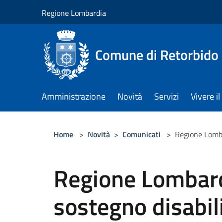
Salta al contenuto principale
Regione Lombardia
Comune di Retorbido
Amministrazione
Novità
Servizi
Vivere 
Home
>
Novità
>
Comunicati
>
Regione Lomba
Regione Lombard
sostegno disabi