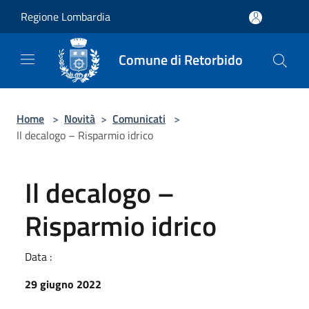
Salta al contenuto principale
Regione Lombardia
Comune di Retorbido
Home
>
Novità
>
Comunicati
>
Il decalogo – Risparmio idrico
Il decalogo –
Risparmio idrico
Data :
29 giugno 2022