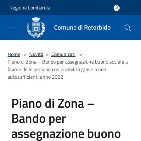
Salta al contenuto principale
Regione Lombardia
Comune di Retorbido
Home
>
Novità
>
Comunicati
>
Piano di Zona – Bando per assegnazione buono sociale a
favore delle persone con disabilità grave o non
autosufficienti anno 2022
Piano di Zona –
Bando per
assegnazione buono