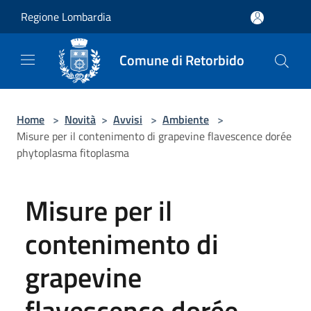
Salta al contenuto principale
Regione Lombardia
Comune di Retorbido
Home
>
Novità
>
Avvisi
>
Ambiente
>
Misure per il contenimento di grapevine flavescence dorée
phytoplasma fitoplasma
Misure per il
contenimento di
grapevine
flavescence dorée