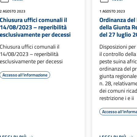
2 AGOSTO 2023
1 AGOSTO 2023
Chiusura uffici comunali il
Ordinanza del
14/08/2023 – reperibilità
della Giunta R
esclusivamente per decessi
del 27 luglio 
Chiusura uffici comunali il
Disposizioni per
14/08/2023 – reperibilità
il controllo dell
esclusivamente per decessi
peste suina afri
ordinanza del pr
Accesso all'informazione
giunta regional
n. 28, relativame
dei comuni ricad
restrizione i e ii
Accesso all'inform
LEGGI DI PIÙ
LEGGI DI PIÙ