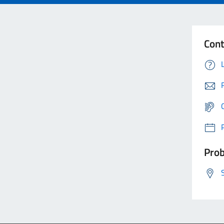
Cont
Prob