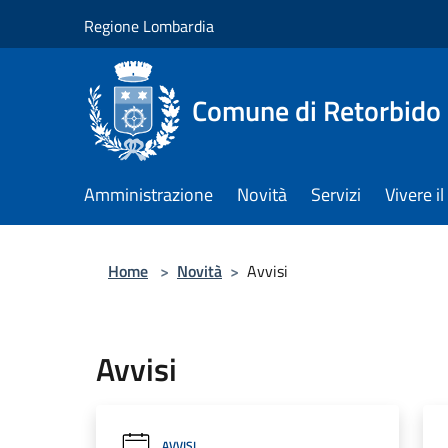
Salta al contenuto principale
Regione Lombardia
Comune di Retorbido
Amministrazione
Novità
Servizi
Vivere 
Home
>
Novità
>
Avvisi
Avvisi
AVVISI