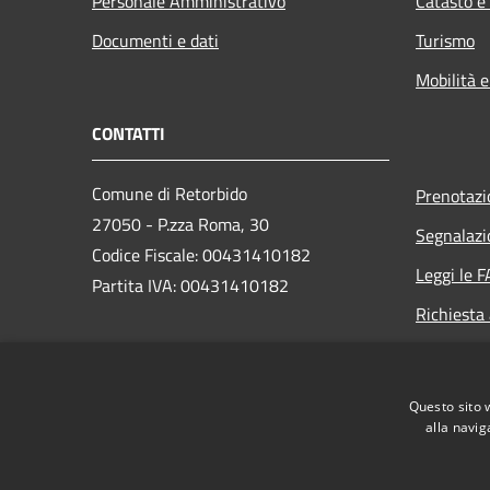
Personale Amministrativo
Catasto e
Documenti e dati
Turismo
Mobilità e
CONTATTI
Comune di Retorbido
Prenotaz
27050 - P.zza Roma, 30
Segnalazi
Codice Fiscale: 00431410182
Leggi le 
Partita IVA: 00431410182
Richiesta
PEC:
comune.retorbido@pec.regione.lombardia.it
Questo sito 
Centralino (+39) 0383 374502
alla navig