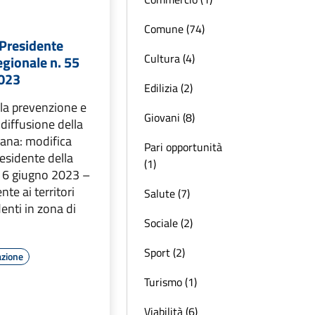
Comune (74)
 Presidente
Cultura (4)
egionale n. 55
2023
Edilizia (2)
 la prevenzione e
Giovani (8)
a diffusione della
cana: modifica
Pari opportunità
esidente della
(1)
e 6 giugno 2023 –
nte ai territori
Salute (7)
enti in zona di
Sociale (2)
Sport (2)
azione
Turismo (1)
Viabilità (6)